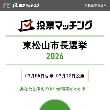
東松山市長選挙
東松山市長選挙
2026
07
05
07
12
月
日
告示
月
日
投票
あなたと考えの近い候補者がわかる！