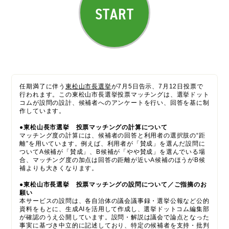
START
任期満了に伴う
東松山市長選挙
が7月5日告示、7月12日投票で
行われます。この東松山市長選挙投票マッチングは、選挙ドット
コムが設問の設計、候補者へのアンケートを行い、回答を基に制
作しています。
●東松山長市選挙 投票マッチングの計算について
マッチング度の計算には、候補者の回答と利用者の選択肢の“距
離”を用いています。例えば、利用者が「賛成」を選んだ設問に
ついてA候補が「賛成」、B候補が「やや賛成」を選んでいる場
合、マッチング度の加点は回答の距離が近いA候補のほうがB候
補よりも大きくなります。
●
東松山市長選挙
投票マッチングの設問について／ご指摘のお
願い
本サービスの設問は、各自治体の議会議事録・選挙公報など公的
資料をもとに、生成AIを活用して作成し、選挙ドットコム編集部
が確認のうえ公開しています。設問・解説は議会で論点となった
事実に基づき中立的に記述しており、特定の候補者を支持・批判