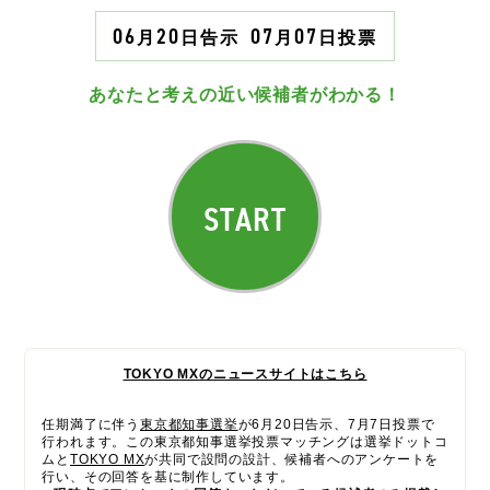
06
20
07
07
月
日
告示
月
日
投票
あなたと考えの近い候補者がわかる！
START
TOKYO MXのニュースサイトはこちら
任期満了に伴う
東京都知事選挙
が6月20日告示、7月7日投票で
行われます。この東京都知事選挙投票マッチングは選挙ドットコ
ムと
TOKYO MX
が共同で設問の設計、候補者へのアンケートを
行い、その回答を基に制作しています。